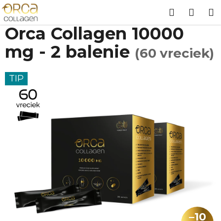
Prejsť
Hľadať
NÁK
Domov
/
Kolagén
/
Orca Collagen 10000 mg - 2 balenie
(60
na
vreciek)
obsah
KOŠÍ
Orca Collagen 10000
mg - 2 balenie
(60 vreciek)
TIP
–10