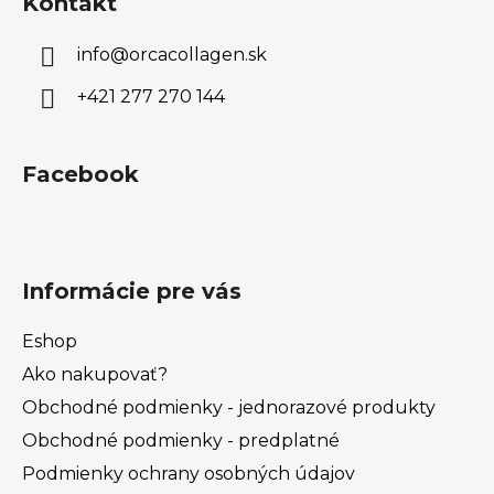
Kontakt
p
ä
info
@
orcacollagen.sk
t
i
+421 277 270 144
e
Facebook
Informácie pre vás
Eshop
Ako nakupovať?
Obchodné podmienky - jednorazové produkty
Obchodné podmienky - predplatné
Podmienky ochrany osobných údajov