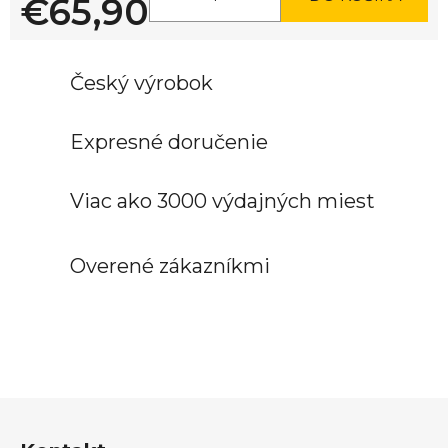
€65,90
Jednotková cena:
Český výrobok
Expresné doručenie
Viac ako 3000 výdajných miest
Overené zákazníkmi
Z
á